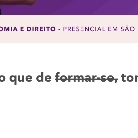
o que de
formar-se,
tor