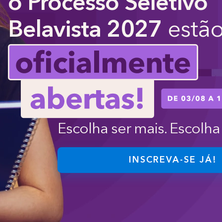
o Processo Seletivo
Belavista 2027
estã
Escolha ser mais. Escolha 
INSCREVA-SE JÁ!