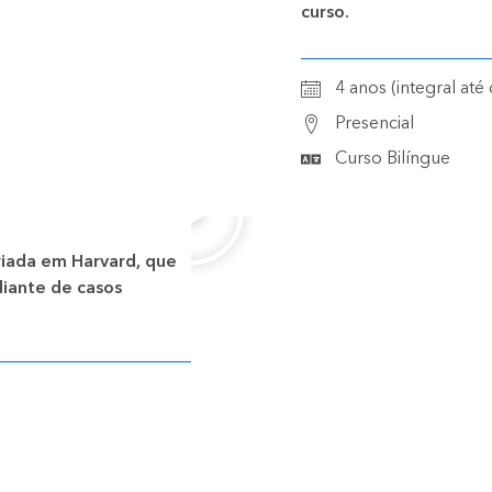
curso.
4 anos (integral até
Presencial
Curso Bilíngue
iada em Harvard, que
diante de casos