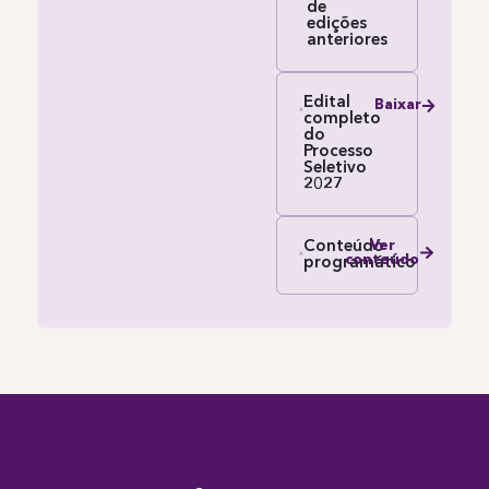
de
edições
anteriores
Edital
Baixar
completo
do
Processo
Seletivo
2027
Conteúdo
Ver
conteúdo
programático