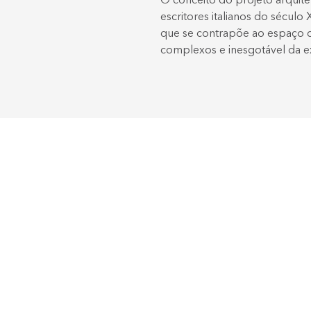
O conceito do projeto arquitet
escritores italianos do sécul
que se contrapõe ao espaço c
complexos e inesgotável da e