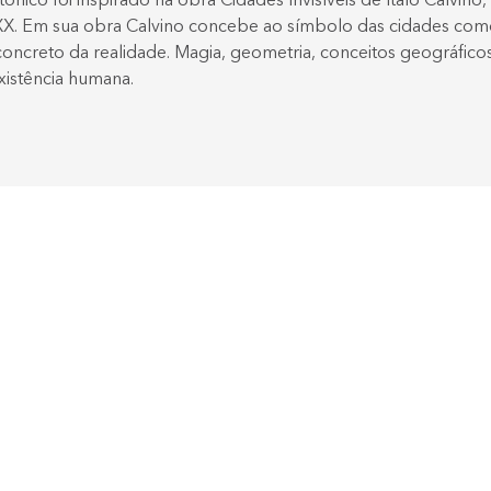
ônico foi inspirado na obra Cidades Invisíveis de Ítalo Calvin
o XX. Em sua obra Calvino concebe ao símbolo das cidades como
oncreto da realidade. Magia, geometria, conceitos geográfic
xistência humana.