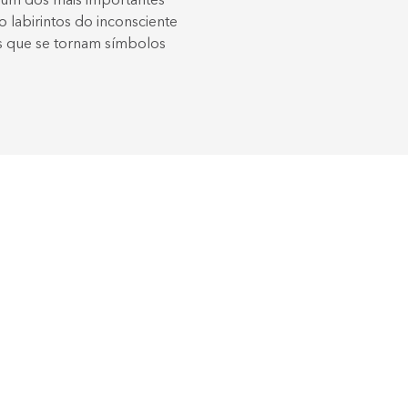
o, um dos mais importantes
 labirintos do inconsciente
os que se tornam símbolos