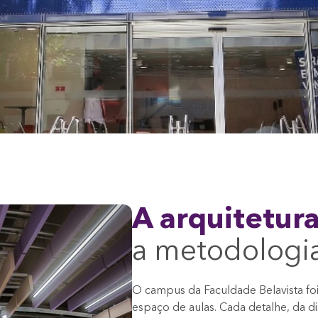
A arquitetur
a metodologi
O campus da Faculdade Belavista fo
espaço de aulas. Cada detalhe, da di