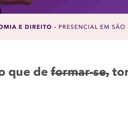
o que de
formar-se,
tor