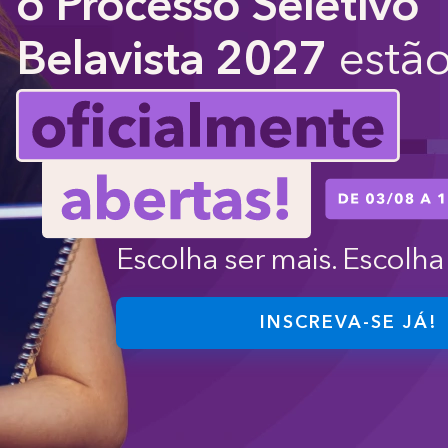
o Processo Seletivo
Belavista 2027
estã
Escolha ser mais. Escolha 
INSCREVA-SE JÁ!