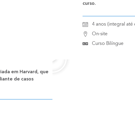
curso.
4 anos (integral até
On-site
Curso Bilíngue
iada em Harvard, que
diante de casos