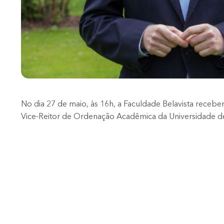
No dia 27 de maio, às 16h, a Faculdade Belavista receber
Vice-Reitor de Ordenação Acadêmica da Universidade de
Com doutorados em Direito e Filosofia, além de pesquis
o Max Planck Institut, na Alemanha, Sánchez-Ostiz é refe
fundamentos da política criminal.
O professor abordará o tema “Os princípios da polític
propondo uma reflexão sobre como princípios jurídicos,
podem contribuir para decisões mais justas e para um