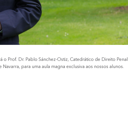
á o Prof. Dr. Pablo Sánchez-Ostiz, Catedrático de Direito Penal
 Navarra, para uma aula magna exclusiva aos nossos alunos.
as em instituições como Ludwig Maximilians Universität Münch
rência nos estudos sobre imputação, teoria do delito e
a penal como modelo para argumentação em prol da justiça”,
 fundamentos filosóficos e responsabilidade argumentativa
a compreensão mais profunda do Direito Penal contemporâneo.