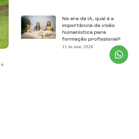
Na era da IA, qual é a
importância da visão
humanística para
formação profissional?
11 de June, 2026
 e
Valuation Belavista Star:
en e
estudantes avaliam
empresa de computação
quântica em exercício de
finanças aplicadas
9 de June, 2026